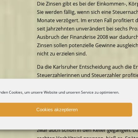
Die Zinsen gibt es bei der Einkommen-, Kö
Sie werden fällig, wenn sich eine Steuerna
Monate verzögert. Im ersten Fall profitiert 
seit Jahrzehnten unverändert bei sechs Pro
Ausbruch der Finanzkrise 2008 war dadurch e
Zinsen sollen potenzielle Gewinne ausgleich
nicht zu erzielen sind.
Da die Karlsruher Entscheidung auch die Er
Steuerzahlerinnen und Steuerzahler profiti
Zinsen zurückbekommen. Aber wer vom Finan
wird möglicherweise die Verzinsung teilwe
nden Cookies, um unsere Website und unseren Service zu optimieren.
Für die Zeit von 2014 bis 2018 beließen die
Cookies akzeptieren
beanstandete Vorschrift in Kraft. Hier sei d
verfassungsgemäße Regelung zu schaffen. I
zwar auch schon in den Keller gegangen. Da