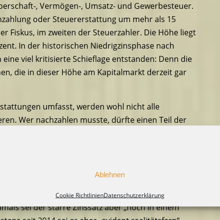
rperschaft-, Vermögen-, Umsatz- und Gewerbesteuer.
chzahlung oder Steuererstattung um mehr als 15
der Fiskus, im zweiten der Steuerzahler. Die Höhe liegt
zent. In der historischen Niedrigzinsphase nach
ine viel kritisierte Schieflage entstanden: Denn die
en, die in dieser Höhe am Kapitalmarkt derzeit gar
stattungen umfasst, werden wohl nicht alle
eren. Wer nachzahlen musste, dürfte einen Teil der
zamt zu viel gezahlte Steuern zurückerhalten hat,
ise zurückzahlen müssen.
 Richterinnen und Richter des Ersten Senats die
Ablehnen
er Gesetzgeber nicht verpflichtet, rückwirkend eine
n den Jahren bis 2013 waren die allgemeinen Zinsen
Cookie Richtlinien
Datenschutzerklärung
mals sei der starre Zinssatz aber „noch in einem