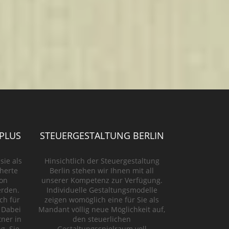
PLUS
STEUERGESTALTUNG BERLIN
ie als
Hinsichtlich der Steuergestaltung
cherte
Berlin stehen wir Ihnen mit all
von
unserer Kompetenz zur Verfügung.
erden.
Individuelle Gestaltungsmodelle
ch für
zeigen womöglich eine für Sie als
 Dabei
Mandant völlig neue Möglichkeit auf,
tner in
den steuerlichen
g. Sie
Gestaltungsspielraum voll