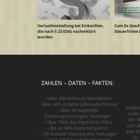
Verlustfeststellung bei Einkünften,
Cum Ex Geschä
die nach § 23 EStG nacherklärt
Steuerhinter
wurden.
ZAHLEN – DATEN – FAKTEN:
– Über 800 betreute Mandanten
– über 400 erstellte Jahresabschlüsse
Vergle
– Über 90 begleitete
ander
Existenzgründungen
Testsieger
der M
– Über 1000 durchgeführte FiBus
und a
– Bis zu 30% Kostenersparnis
ASK St
– 100 Prozent Transparenz
Testsieger
zu 
– Über 1800 geschüttelte Hände