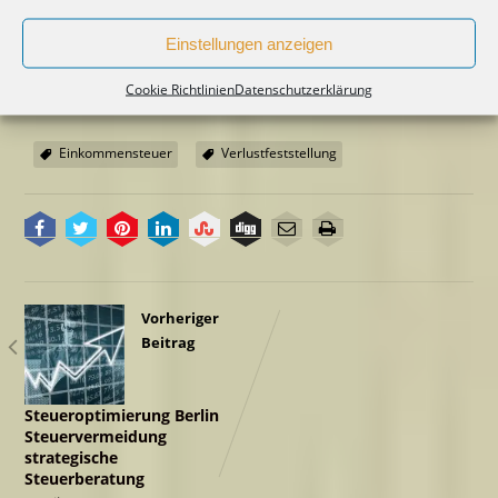
22.1.2013, IX R 11/12, BFH/NV 2013, 1069, Rz 14).
Einstellungen anzeigen
BFH, Urteil v. 28.7.2021, IX R 29/19
, veröffentlicht am
4.11.2021
Cookie Richtlinien
Datenschutzerklärung
Einkommensteuer
Verlustfeststellung
Vorheriger
Beitrag
Steueroptimierung Berlin
Steuervermeidung
strategische
Steuerberatung