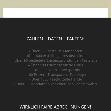
ZAHLEN – DATEN – FAKTEN:
– Über 800 betreute Mandanten
– über 400 erstellte Jahresabschlüsse
– Über 90 begleitete Existenzgründungen
Testsieger
– Über 1000 durchgeführte FiBus
– Bis zu 30% Kostenersparnis
– 100 Prozent Transparenz
Testsieger
– Über 1800 geschüttelte Hände
– Über 60 Mandanten vor einer Insolvenz bewahrt
WIRKLICH FAIRE ABRECHNUNGEN!