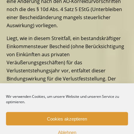
eine Änderung nach den AO-Korrekturvorschriften
noch die des § 10d Abs. 4 Satz 5 EStG (Unterbleiben
einer Bescheidänderung mangels steuerlicher
Auswirkung) vorliegen.
Liegt, wie in diesem Streitfall, ein bestandskräftiger
Einkommensteuer Bescheid (ohne Berücksichtigung
von Einkünften aus privaten
Veräußerungsgeschäften) für das
Verlustentstehungsjahr vor, entfaltet dieser
Bindungswirkung für die Verlustfeststellung. Der
Erlass bzw. die Änderung des
Verlustfeststellungsbescheids setzt dann voraus,
Wir verwenden Cookies, um unsere Website und unseren Service zu
optimieren.
dass der korrespondierende Einkommensteuer
Bescheid verfahrensrechtlich geändert wird oder
dass die Änderung allein wegen fehlender
Cookies akzeptieren
steuerlicher Auswirkung unterbleibt (BFH v.
Ablehnen